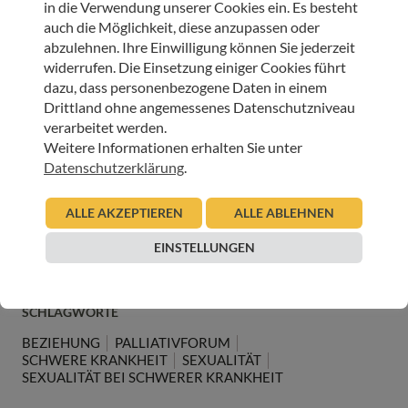
Unterstützung durch Arzt, Ärztin, TherapeutIn oder
in die Verwendung unserer Cookies ein. Es besteht
Pflegeperson hilfreich sein, sagte Elisabeth Ritter in ihrem
auch die Möglichkeit, diese anzupassen oder
Vortrag: „Viele PatientInnen haben große Sehnsucht nach
abzulehnen. Ihre Einwilligung können Sie jederzeit
Zärtlichkeit, aber Angst, damit im Partner oder der
widerrufen. Die Einsetzung einiger Cookies führt
Partnerin den Wunsch nach ‚mehr’ auszulösen. Solche
dazu, dass personenbezogene Daten in einem
Dinge müssen besprochen werden, dann kann oft eine
Drittland ohne angemessenes Datenschutzniveau
neue Form der Nähe entstehen, die als wohltuend erlebt
verarbeitet werden.
wird.“
Weitere Informationen erhalten Sie unter
Datenschutzerklärung
.
Weitere Informationen zur Bildungsarbeit der Tiroler
Hospiz-Gemeinschaft erhalten Sie hier!
ALLE AKZEPTIEREN
ALLE ABLEHNEN
EINSTELLUNGEN
SCHLAGWORTE
BEZIEHUNG
PALLIATIVFORUM
SCHWERE KRANKHEIT
SEXUALITÄT
SEXUALITÄT BEI SCHWERER KRANKHEIT