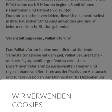
Effekt schon nach 5 Minuten beginnt. Somit können
Patientinnen und Patienten, die unter
Durchbruchsschmerzen leiden, diese Medikamente selbst
in ihrer häuslichen Umgebung anwenden und sind an
keine medizinische Station gebunden.
Veranstaltungsreihe „Palliativforum“
Das Palliativforum ist eine monatlich stattfindende
Veranstaltungsreihe mit dem Ziel, Palliative Care fächer-
und berufsgruppenübergreifend zu vermitteln.
ExpertInnen referieren zu ausgewählten Themen und
regen anhand von Berichten aus der Praxis zum Austausch
und zur Diskussion an. Am Donnerstag, 10. Dezember um
19.30 Uhr referiert Mag. Elisabeth Draxl,
Pflegedienstleiterin der Tiroler Hospiz-Gemeinschaft zum
Thema „Wahrnehmung und Schönheit in Palliative Care“.
WIR VERWENDEN
COOKIES