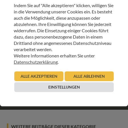
Indem Sie auf "Alle akzeptieren" klicken, willigen Sie
in die Verwendung unserer Cookies ein. Es besteht
SCHLAGWORTE
auch die Möglichkeit, diese anzupassen oder
KREBS
OPIOIDE
SCHMERZEN
SCHMERZTHERAPIE
abzulehnen. Ihre Einwilligung können Sie jederzeit
widerrufen. Die Einsetzung einiger Cookies führt
ARTIKEL TEILEN
dazu, dass personenbezogene Daten in einem
Drittland ohne angemessenes Datenschutzniveau
verarbeitet werden.
Weitere Informationen erhalten Sie unter
Datenschutzerklärung
.
ALLE AKZEPTIEREN
ALLE ABLEHNEN
JETZT ONLINE SPENDEN & LIEBEVOLLE BEGLEITUNG
SCHENKEN
EINSTELLUNGEN
SPENDEN
WEITERE BEITRÄGE DIESER KATEGORIE