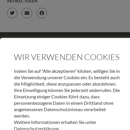
ARTIKEL TEILEN
JETZT ONLINE SPENDEN & LIEBEVOLLE BEGLEITUNG
SCHENKEN
WIR VERWENDEN COOKIES
SPENDEN
Indem Sie auf "Alle akzeptieren" klicken, willigen Sie in
die Verwendung unserer Cookies ein. Es besteht auch
die Möglichkeit, diese anzupassen oder abzulehnen.
Ihre Einwilligung können Sie jederzeit widerrufen. Die
WEITERE BEITRÄGE DIESER KATEGORIE
Einsetzung einiger Cookies führt dazu, dass
personenbezogene Daten in einem Drittland ohne
angemessenes Datenschutzniveau verarbeitet
HOSPIZ TIROL
werden.
Weitere Informationen erhalten Sie unter
Verabschiedungsritual Kinder-Hospizteam –
Datenschutzerklärung
.
Geschichten, die das Leben schreibt