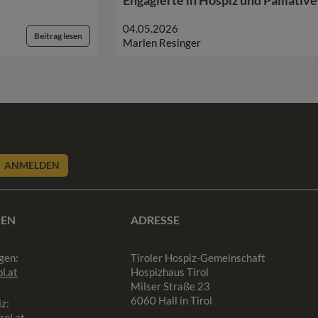
Engagierte in Hospiz und Palliativ
04.05.2026
Beitrag lesen
Marlen Resinger
ANMELDEN
SEN
ADRESSE
gen:
Tiroler Hospiz-Gemeinschaft
l.at
Hospizhaus Tirol
Milser Straße 23
6060 Hall in Tirol
z:
rol.at