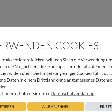
s
ung
VERWENDEN COOKIES
lle akzeptieren" klicken, willigen Sie in die Verwendung u
 auch die Möglichkeit, diese anzupassen oder abzulehnen. I
rzeit widerrufen. Die Einsetzung einiger Cookies führt daz
ne Daten in einem Drittland ohne angemessenes Datens
den.
tionen erhalten Sie unter
Datenschutzerklärung
.
IZGRUPPE
KOMMUNIKATION
WEITERBILDUNG
EPTIEREN
ALLE ABLEHNEN
EINST