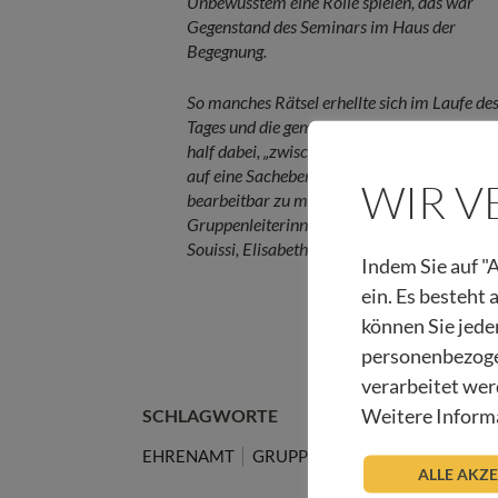
Unbewusstem eine Rolle spielen, das war
Gegenstand des Seminars im Haus der
Begegnung.
So manches Rätsel erhellte sich im Laufe de
Tages und die gemeinsame Auseinandersetz
half dabei, „zwischenmenschliche“ Probleme
auf eine Sachebene zu heben und dort
WIR 
bearbeitbar zu machen. Im Bild die
Gruppenleiterinnen: Susanne Riml, Bettina
Souissi, Elisabeth Rieser (v.l.n.r.)
Indem Sie auf "A
ein. Es besteht
können Sie jede
personenbezoge
verarbeitet wer
Weitere Informa
SCHLAGWORTE
EHRENAMT
GRUPPENLEITERINNEN
HOSP
ALLE AKZ