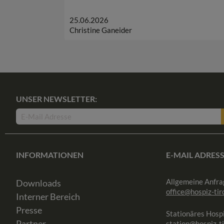
25.06.2026
Christine Ganeider
UNSER NEWSLETTER:
INFORMATIONEN
E-MAIL ADRES
Allgemeine Anfra
Downloads
office@hospiz-tiro
Interner Bereich
Presse
Stationäres Hospi
Partner
station@hospiz-ti