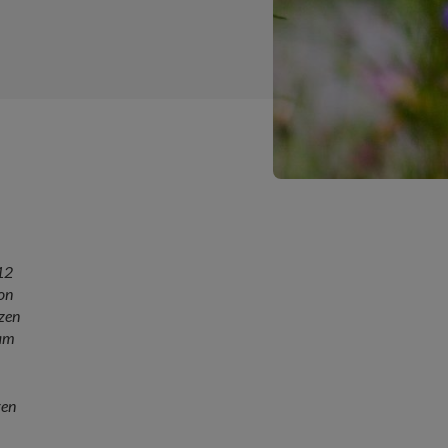
12
on
zen
am
ren