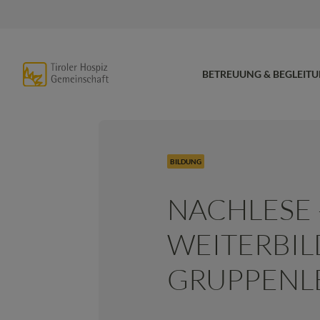
BETREUUNG & BEGLEIT
BILDUNG
NACHLESE 
WEITERBI
GRUPPENL