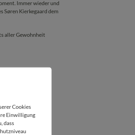
oment. Immer wieder und
 es Søren Kierkegaard dem
ts aller Gewohnheit
nserer Cookies
hre Einwilligung
u, dass
chutzniveau