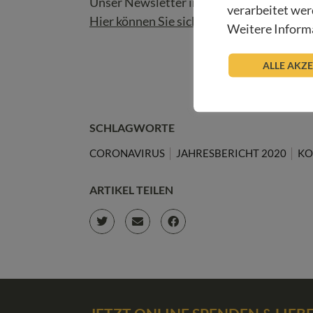
Unser Newsletter informiert Sie regelmäß
verarbeitet wer
Hier können Sie sich anmelden!
Weitere Informa
ALLE AKZ
SCHLAGWORTE
CORONAVIRUS
JAHRESBERICHT 2020
KO
ARTIKEL TEILEN