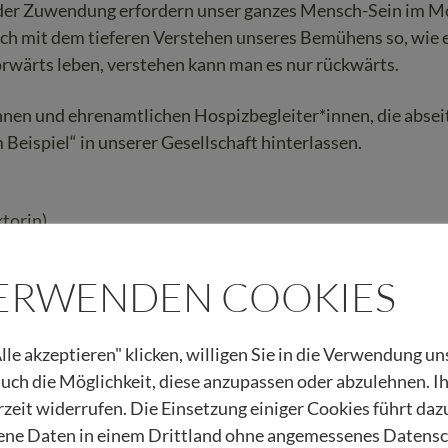
er Zuwendung erfordern unser ganzes Mensch-Sein im M
sich mit dem tieferen Verstehen unseres Bemühens so, wie
rwärts leben, verstehen kann man es nur rückwärts.
nnen und ehrenamtlichen Hospizbegleiter*innen, die absei
eispiel“ in unserer Gesellschaft hinterlassen.
torin)
rin)
VERWENDEN COOKIES
als PDF herunterladen!
lle akzeptieren" klicken, willigen Sie in die Verwendung u
 auch die Möglichkeit, diese anzupassen oder abzulehnen. I
 Begleitung schenken! Vielen Dank!
rzeit widerrufen. Die Einsetzung einiger Cookies führt daz
ne Daten in einem Drittland ohne angemessenes Datens