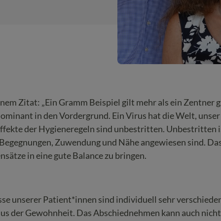
inem Zitat: „Ein Gramm Beispiel gilt mehr als ein Zentner
dominant in den Vordergrund.
Ein Virus hat die Welt, unse
fekte der Hygieneregeln sind unbestritten. Unbestritten is
f Begegnungen, Zuwendung und Nähe angewiesen sind. Das 
nsätze in eine gute Balance zu bringen.
isse unserer Patient*innen sind individuell sehr verschiede
mus der Gewohnheit. Das Abschiednehmen kann auch nicht 