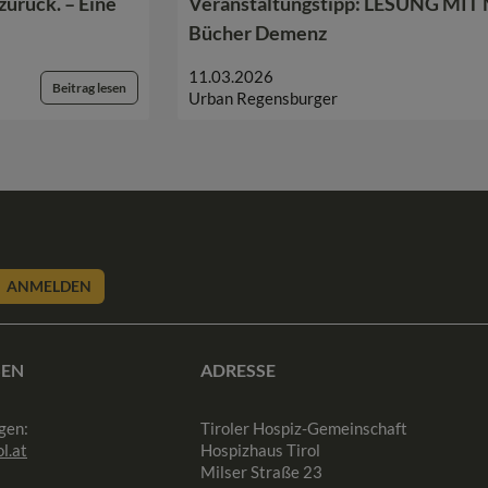
zurück. – Eine
Veranstaltungstipp: LESUNG MIT 
Bücher Demenz
11.03.2026
Beitrag lesen
Urban Regensburger
ANMELDEN
SEN
ADRESSE
gen:
Tiroler Hospiz-Gemeinschaft
l.at
Hospizhaus Tirol
Milser Straße 23