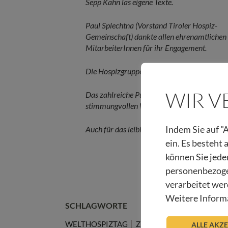
Sepp Kahn las eigene Texte.
Paul Splechtna (Vorstand Tiroler Hospiz-
Gemeinschaft) dankte allen ehrenamtlichen
MitarbeiterInnen für ihr Engagement.
Die Hospizgruppe Zillertal
WIR 
Das zahlreiche Publikum feierte einen
stimmungvollen Welthospiztag.
Indem Sie auf "A
Auch für das leibliche Wohl war gesorgt.
ein. Es besteht
können Sie jede
personenbezoge
verarbeitet wer
Weitere Informa
SCHLAGWORTE
WELTHOSPIZTAG
ZILLERTAL
ALLE AKZ