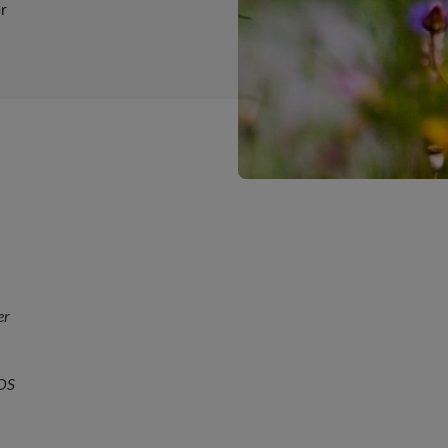
r
er
LOS