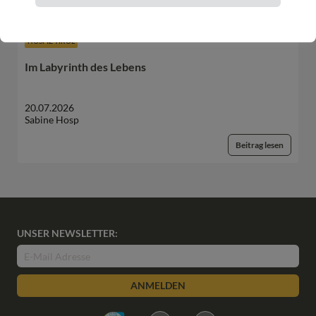
HOSPIZ TIROL
Im Labyrinth des Lebens
20.07.2026
Sabine Hosp
Beitrag lesen
UNSER NEWSLETTER:
ANMELDEN