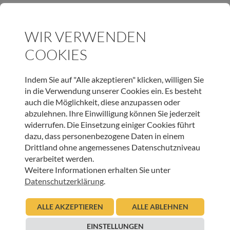
JETZT ONLINE SPENDEN & LIEBEVOLLE BEGLEITUNG
WIR VERWENDEN
SCHENKEN
COOKIES
SPENDEN
Indem Sie auf "Alle akzeptieren" klicken, willigen Sie
in die Verwendung unserer Cookies ein. Es besteht
auch die Möglichkeit, diese anzupassen oder
abzulehnen. Ihre Einwilligung können Sie jederzeit
WEITERE BEITRÄGE DIESER KATEGORIE
widerrufen. Die Einsetzung einiger Cookies führt
dazu, dass personenbezogene Daten in einem
Drittland ohne angemessenes Datenschutzniveau
HOSPIZ TIROL
verarbeitet werden.
Verabschiedungsritual Kinder-Hospizteam –
Weitere Informationen erhalten Sie unter
Geschichten, die das Leben schreibt
Datenschutzerklärung
.
21.07.2026
Sabine Hosp
ALLE AKZEPTIEREN
ALLE ABLEHNEN
Beitrag lesen
EINSTELLUNGEN