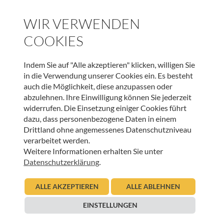
WIR VERWENDEN
Umso wertvoller war es daher, dass wir über andere Wege
in Beziehung geblieben sind, verbunden waren und nun
COOKIES
auch nochmals aller gedenken konnten.
Indem Sie auf "Alle akzeptieren" klicken, willigen Sie
Der Name……………..auf Stein geschrieben
in die Verwendung unserer Cookies ein. Es besteht
Der Stein………………auf Rinde gebettet, von Blumen umrahmt
auch die Möglichkeit, diese anzupassen oder
Begleitet……………….durch ein Licht
abzulehnen. Ihre Einwilligung können Sie jederzeit
Erinnerungen………..schöne aber auch bewegende noch einmal
widerrufen. Die Einsetzung einiger Cookies führt
erzählt
dazu, dass personenbezogene Daten in einem
Reise……………………..der Schiffe auf dem Lech
Drittland ohne angemessenes Datenschutzniveau
Bleibend………………..die Spuren in uns
verarbeitet werden.
Verbunden………….. im Herzen
Weitere Informationen erhalten Sie unter
Datenschutzerklärung
.
ALLE AKZEPTIEREN
ALLE ABLEHNEN
EINSTELLUNGEN