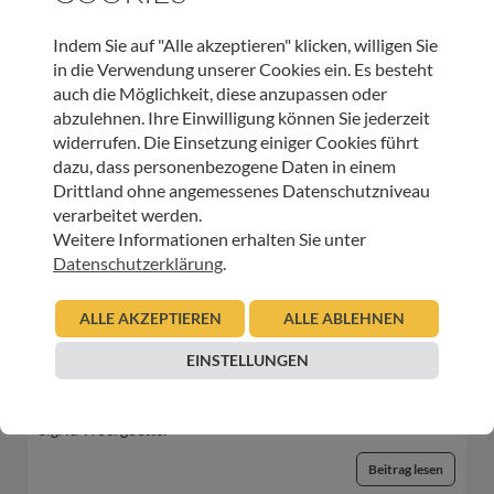
WEITERE BEITRÄGE DIESER KATEGORIE
Indem Sie auf "Alle akzeptieren" klicken, willigen Sie
in die Verwendung unserer Cookies ein. Es besteht
auch die Möglichkeit, diese anzupassen oder
abzulehnen. Ihre Einwilligung können Sie jederzeit
HOSPIZ TIROL
widerrufen. Die Einsetzung einiger Cookies führt
Hospiz Newsletter – Palliativambulanz
dazu, dass personenbezogene Daten in einem
Drittland ohne angemessenes Datenschutzniveau
22.06.2026
Urban Regensburger
verarbeitet werden.
Weitere Informationen erhalten Sie unter
Beitrag lesen
Datenschutzerklärung
.
ALLE AKZEPTIEREN
ALLE ABLEHNEN
HOSPIZ TIROL
EINSTELLUNGEN
Mit Herz und Regenjacke für das Ehrenamt
12.06.2026
Sigrid Woergoetter
Beitrag lesen