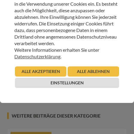
in die Verwendung unserer Cookies ein. Es besteht
HOSPIZ
SCHULE
TELFS
auch die Möglichkeit, diese anzupassen oder
abzulehnen. Ihre Einwilligung können Sie jederzeit
ARTIKEL TEILEN
widerrufen. Die Einsetzung einiger Cookies führt
dazu, dass personenbezogene Daten in einem
Drittland ohne angemessenes Datenschutzniveau
verarbeitet werden.
Weitere Informationen erhalten Sie unter
Datenschutzerklärung
.
JETZT ONLINE SPENDEN & LIEBEVOLLE BEGLEITUNG
SCHENKEN
ALLE AKZEPTIEREN
ALLE ABLEHNEN
EINSTELLUNGEN
SPENDEN
WEITERE BEITRÄGE DIESER KATEGORIE