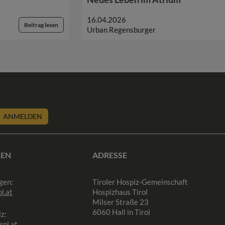
16.04.2026
Beitrag lesen
Urban Regensburger
ANMELDEN
SEN
ADRESSE
gen:
Tiroler Hospiz-Gemeinschaft
l.at
Hospizhaus Tirol
Milser Straße 23
6060 Hall in Tirol
z:
rol.at