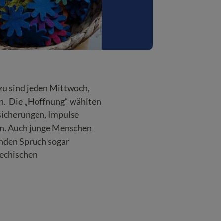
zu sind jeden Mittwoch,
en. Die „Hoffnung“ wählten
nsicherungen, Impulse
hen. Auch junge Menschen
enden Spruch sogar
echischen