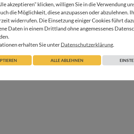
lle akzeptieren" klicken, willigen Sie in die Verwendung u
 auch die Möglichkeit, diese anzupassen oder abzulehnen. I
rzeit widerrufen. Die Einsetzung einiger Cookies führt daz
ne Daten in einem Drittland ohne angemessenes Datens
den.
tionen erhalten Sie unter
Datenschutzerklärung
.
wir nicht alles schönreden. Vielmehr wollen wir Hoffnung
 sind eingeladen, an Zweigen Blüten aufzuhängen, um Hoff
EPTIEREN
ALLE ABLEHNEN
EINST
raunhofer