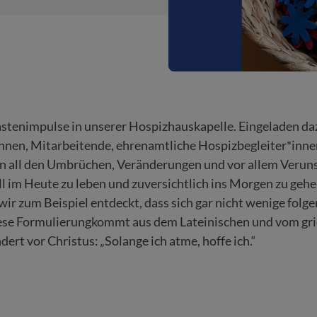
astenimpulse in unserer Hospizhauskapelle. Eingeladen da
*innen, Mitarbeitende, ehrenamtliche Hospizbegleiter*inn
s in all den Umbrüchen, Veränderungen und vor allem Veru
ll im Heute zu leben und zuversichtlich ins Morgen zu ge
r zum Beispiel entdeckt, dass sich gar nicht wenige folg
ese Formulierungkommt aus dem Lateinischen und vom gri
ndert vor Christus:
„
Solange ich atme, hoffe ich.“