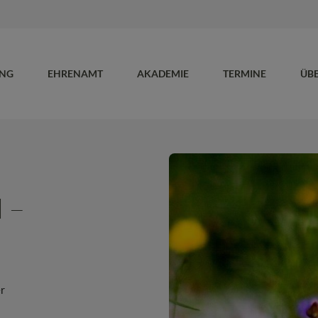
UNG
EHRENAMT
AKADEMIE
TERMINE
ÜB
 –
r