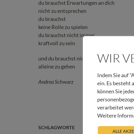
du brauchst Erwartungen an dich
nicht zu entsprechen
du brauchst
keine Rolle zu spielen
du brauchst nicht immer
kraftvoll zu sein
WIR 
und du brauchst nicht
alleine zu gehen
Indem Sie auf "A
Andrea Schwarz
ein. Es besteht
können Sie jede
personenbezoge
verarbeitet wer
Weitere Informa
SCHLAGWORTE
ALLE AKZ