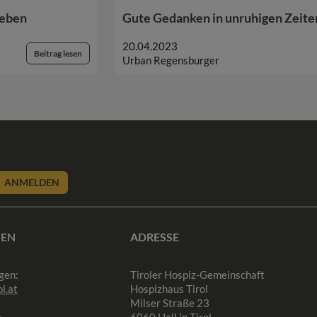
Leben
Gute Gedanken in unruhigen Zeite
20.04.2023
Beitrag lesen
Urban Regensburger
ANMELDEN
SEN
ADRESSE
gen:
Tiroler Hospiz-Gemeinschaft
l.at
Hospizhaus Tirol
Milser Straße 23