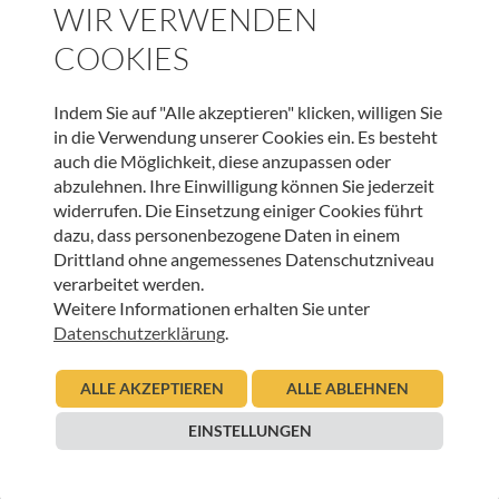
SCHENKEN
WIR VERWENDEN
COOKIES
SPENDEN
Indem Sie auf "Alle akzeptieren" klicken, willigen Sie
in die Verwendung unserer Cookies ein. Es besteht
auch die Möglichkeit, diese anzupassen oder
WEITERE BEITRÄGE DIESER KATEGORIE
abzulehnen. Ihre Einwilligung können Sie jederzeit
widerrufen. Die Einsetzung einiger Cookies führt
dazu, dass personenbezogene Daten in einem
INNEHALTEN
Drittland ohne angemessenes Datenschutzniveau
verarbeitet werden.
Gute Gedanken in unruhigen Zeiten – Sonnenstrahl
Weitere Informationen erhalten Sie unter
29.04.2024
Datenschutzerklärung
.
Urban Regensburger
ALLE AKZEPTIEREN
ALLE ABLEHNEN
Beitrag lesen
EINSTELLUNGEN
INNEHALTEN