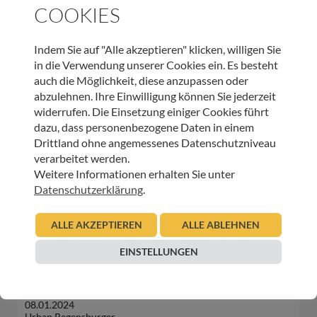
COOKIES
Indem Sie auf "Alle akzeptieren" klicken, willigen Sie
in die Verwendung unserer Cookies ein. Es besteht
WEITERE BEITRÄGE DIESER KATEGORIE
auch die Möglichkeit, diese anzupassen oder
abzulehnen. Ihre Einwilligung können Sie jederzeit
widerrufen. Die Einsetzung einiger Cookies führt
INNEHALTEN
dazu, dass personenbezogene Daten in einem
Gute Gedanken in unruhigen Zeiten – Natur
Drittland ohne angemessenes Datenschutzniveau
verarbeitet werden.
14.08.2024
Weitere Informationen erhalten Sie unter
Urban Regensburger
Datenschutzerklärung
.
Beitrag lesen
ALLE AKZEPTIEREN
ALLE ABLEHNEN
EINSTELLUNGEN
INNEHALTEN
Gute Gedanken in unruhigen Zeiten – Natur
08.01.2024
Urban Regensburger