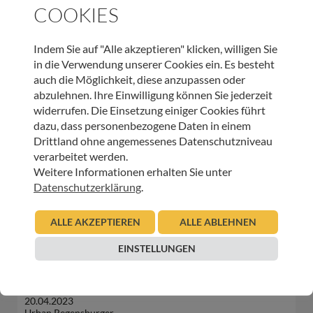
COOKIES
Indem Sie auf "Alle akzeptieren" klicken, willigen Sie
in die Verwendung unserer Cookies ein. Es besteht
WEITERE BEITRÄGE DIESER KATEGORIE
auch die Möglichkeit, diese anzupassen oder
abzulehnen. Ihre Einwilligung können Sie jederzeit
widerrufen. Die Einsetzung einiger Cookies führt
INNEHALTEN
dazu, dass personenbezogene Daten in einem
Gute Gedanken in unruhigen Zeiten – Leben
Drittland ohne angemessenes Datenschutzniveau
verarbeitet werden.
20.06.2023
Weitere Informationen erhalten Sie unter
Urban Regensburger
Datenschutzerklärung
.
Beitrag lesen
ALLE AKZEPTIEREN
ALLE ABLEHNEN
EINSTELLUNGEN
INNEHALTEN
Gute Gedanken in unruhigen Zeiten – Leben
20.04.2023
Urban Regensburger