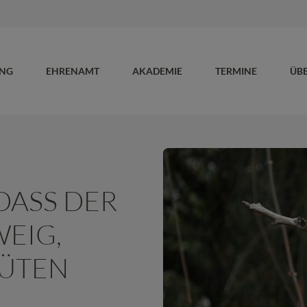
UNG
EHRENAMT
AKADEMIE
TERMINE
ÜB
DASS DER
EIG,
LÜTEN