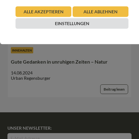
Gute Gedanken in unruhigen Zeiten – Winter
ALLE AKZEPTIEREN
ALLE ABLEHNEN
25.11.2024
Urban Regensburger
EINSTELLUNGEN
Beitrag lesen
INNEHALTEN
Gute Gedanken in unruhigen Zeiten – Natur
14.08.2024
Urban Regensburger
Beitrag lesen
UNSER NEWSLETTER: