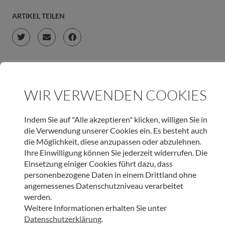
ARTIKEL TEILEN
JETZT ONLINE SPENDEN & LIEBEVOLLE BEGLEITUNG
WIR VERWENDEN COOKIES
SCHENKEN
Indem Sie auf "Alle akzeptieren" klicken, willigen Sie in
SPENDEN
die Verwendung unserer Cookies ein. Es besteht auch
die Möglichkeit, diese anzupassen oder abzulehnen.
Ihre Einwilligung können Sie jederzeit widerrufen. Die
Einsetzung einiger Cookies führt dazu, dass
personenbezogene Daten in einem Drittland ohne
WEITERE BEITRÄGE DIESER KATEGORIE
angemessenes Datenschutzniveau verarbeitet
werden.
Weitere Informationen erhalten Sie unter
INNEHALTEN
Datenschutzerklärung
.