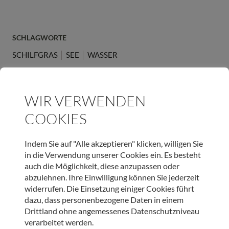
SCHLAGWORTE
SCHILFGRAS
SEE
WASSER
ARTIKEL TEILEN
WIR VERWENDEN
COOKIES
Indem Sie auf "Alle akzeptieren" klicken, willigen Sie
in die Verwendung unserer Cookies ein. Es besteht
JETZT ONLINE SPENDEN & LIEBEVOLLE BEGLEITUNG
auch die Möglichkeit, diese anzupassen oder
SCHENKEN
abzulehnen. Ihre Einwilligung können Sie jederzeit
widerrufen. Die Einsetzung einiger Cookies führt
SPENDEN
dazu, dass personenbezogene Daten in einem
Drittland ohne angemessenes Datenschutzniveau
verarbeitet werden.