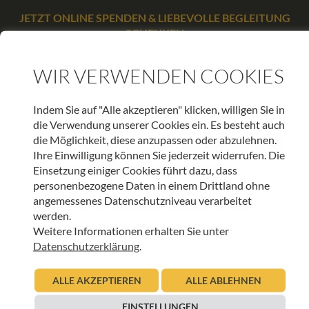
JETZT ONLINE SPENDEN & LIEBEVOLLE BEGLEITUNG
SCHENKEN
SPENDEN
WIR VERWENDEN COOKIES
Indem Sie auf "Alle akzeptieren" klicken, willigen Sie in
die Verwendung unserer Cookies ein. Es besteht auch
WEITERE BEITRÄGE DIESER KATEGORIE
die Möglichkeit, diese anzupassen oder abzulehnen.
Ihre Einwilligung können Sie jederzeit widerrufen. Die
Einsetzung einiger Cookies führt dazu, dass
INNEHALTEN
personenbezogene Daten in einem Drittland ohne
angemessenes Datenschutzniveau verarbeitet
Gute Gedanken in unruhigen Zeiten – Natur
werden.
Weitere Informationen erhalten Sie unter
14.08.2024
Urban Regensburger
Datenschutzerklärung
.
Beitrag lesen
ALLE AKZEPTIEREN
ALLE ABLEHNEN
EINSTELLUNGEN