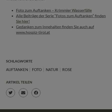
Foto zum Auftanken – Krimmler Wasserfälle
Alle Beiträge der Serie “Fotos zum Auftanken” finden
Sie hier!
Gedanken zum Innehalten finden Sie auch auf
www.hospiz-tirol.at
SCHLAGWORTE
AUFTANKEN
FOTO
NATUR
ROSE
ARTIKEL TEILEN