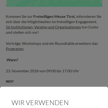
Kommen Sie zur
Freiwilligen Messe Tirol,
informieren Sie
sich über die Möglichkeiten im freiwilligen Engagement.
56 Institutionen, Vereine und Organisationen
tun Gutes
und stellen sich vor!
Vorträge, Workshops und ein Roundtable erweitern das
Programm
.
Wann?
23. November 2018 von 09:00 bis 17:00 Uhr
WO?
Messe Innsbruck, Eingang Ost, Ing.-Etzel-Straße,
im Forum 1 und Sky Forum
WIR VERWENDEN