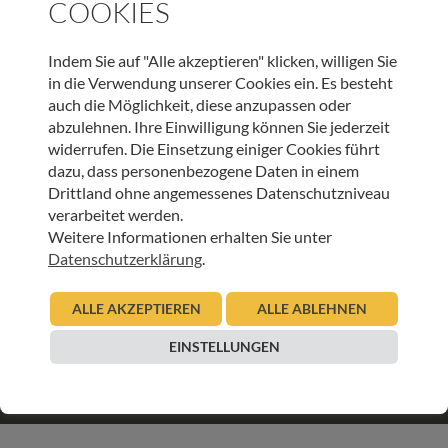
COOKIES
Indem Sie auf "Alle akzeptieren" klicken, willigen Sie
SCHLAGWORTE
in die Verwendung unserer Cookies ein. Es besteht
EHRENAMT
FREIWIILIGEN MESSE TIROL
auch die Möglichkeit, diese anzupassen oder
GESELLSCHAFT
TIROL
abzulehnen. Ihre Einwilligung können Sie jederzeit
widerrufen. Die Einsetzung einiger Cookies führt
ARTIKEL TEILEN
dazu, dass personenbezogene Daten in einem
Drittland ohne angemessenes Datenschutzniveau
verarbeitet werden.
Weitere Informationen erhalten Sie unter
Datenschutzerklärung
.
ALLE AKZEPTIEREN
ALLE ABLEHNEN
JETZT ONLINE SPENDEN & LIEBEVOLLE BEGLEITUNG
SCHENKEN
EINSTELLUNGEN
SPENDEN