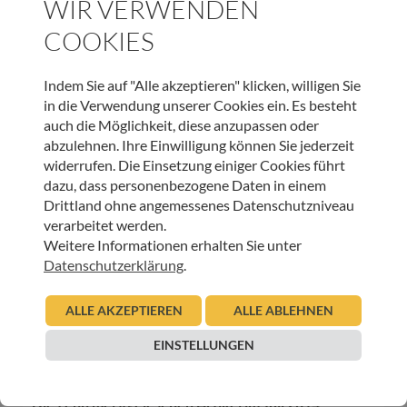
WIR VERWENDEN
COOKIES
SPENDEN
Indem Sie auf "Alle akzeptieren" klicken, willigen Sie
in die Verwendung unserer Cookies ein. Es besteht
auch die Möglichkeit, diese anzupassen oder
WEITERE BEITRÄGE DIESER KATEGORIE
abzulehnen. Ihre Einwilligung können Sie jederzeit
widerrufen. Die Einsetzung einiger Cookies führt
dazu, dass personenbezogene Daten in einem
HOSPIZ TIROL
Drittland ohne angemessenes Datenschutzniveau
Die meistgelesenen Tagebuch Beiträge 2014
verarbeitet werden.
Weitere Informationen erhalten Sie unter
15.01.2015
Datenschutzerklärung
.
Urban Regensburger
Beitrag lesen
ALLE AKZEPTIEREN
ALLE ABLEHNEN
EINSTELLUNGEN
HOSPIZ TIROL
Die zehn meistgelesenen Artikel im Juli 2014