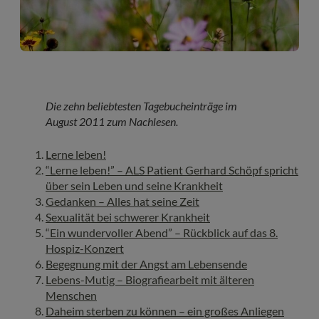
Die zehn beliebtesten Tagebucheinträge im
August 2011 zum Nachlesen.
Lerne leben!
“Lerne leben!” – ALS Patient Gerhard Schöpf spricht
über sein Leben und seine Krankheit
Gedanken – Alles hat seine Zeit
Sexualität bei schwerer Krankheit
“Ein wundervoller Abend” – Rückblick auf das 8.
Hospiz-Konzert
Begegnung mit der Angst am Lebensende
Lebens-Mutig – Biografiearbeit mit älteren
Menschen
Daheim sterben zu können – ein großes Anliegen