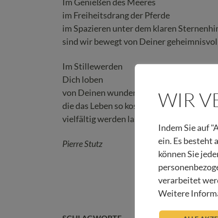
Im Genießen des Meeres
im Freiheitsdrang der Pferde
im Spazieren unter dem klaren Sternenh
sind wir bewegt von Deiner geheimnisvo
Im Stillewerden
Dich loben
von Deinen wunderbaren Taten erzählen
WIR 
die das Leben so kostbar
vielfältig werden lassen
Indem Sie auf "A
ein. Es besteht
Pierre Stutz
können Sie jede
personenbezoge
verarbeitet wer
Weitere Informa
SCHLAGWORTE