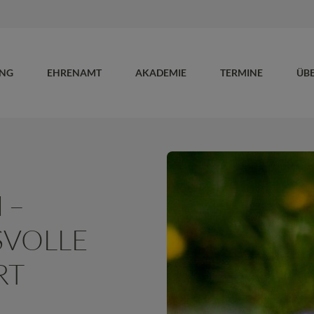
UNG
EHRENAMT
AKADEMIE
TERMINE
ÜB
 –
SVOLLE
RT