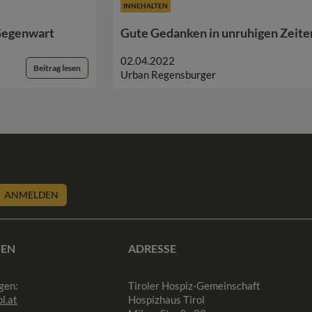
INNEHALTEN
 Gegenwart
Gute Gedanken in unruhigen Zeit
02.04.2022
Beitrag lesen
Urban Regensburger
ANMELDEN
SEN
ADRESSE
gen:
Tiroler Hospiz-Gemeinschaft
l.at
Hospizhaus Tirol