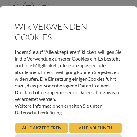
WIR VERWENDEN
COOKIES
JETZT ONLINE SPENDEN & LIEBEVOLLE BEGLEITUNG
SCHENKEN
Indem Sie auf "Alle akzeptieren" klicken, willigen Sie
in die Verwendung unserer Cookies ein. Es besteht
SPENDEN
auch die Möglichkeit, diese anzupassen oder
abzulehnen. Ihre Einwilligung können Sie jederzeit
widerrufen. Die Einsetzung einiger Cookies führt
dazu, dass personenbezogene Daten in einem
WEITERE BEITRÄGE DIESER KATEGORIE
Drittland ohne angemessenes Datenschutzniveau
verarbeitet werden.
Weitere Informationen erhalten Sie unter
HOSPIZ TIROL
Datenschutzerklärung
.
Trostbank in Tarrenz
ALLE AKZEPTIEREN
ALLE ABLEHNEN
16.06.2026