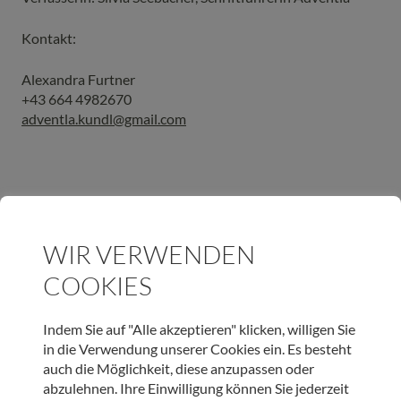
Kontakt:
Alexandra Furtner
+43 664 4982670
adventla.kundl@gmail.com
SCHLAGWORTE
WIR VERWENDEN
ADVENTLA
DANKE
FASCHINGSUMZUG
KUNDL
COOKIES
ARTIKEL TEILEN
Indem Sie auf "Alle akzeptieren" klicken, willigen Sie
in die Verwendung unserer Cookies ein. Es besteht
auch die Möglichkeit, diese anzupassen oder
abzulehnen. Ihre Einwilligung können Sie jederzeit