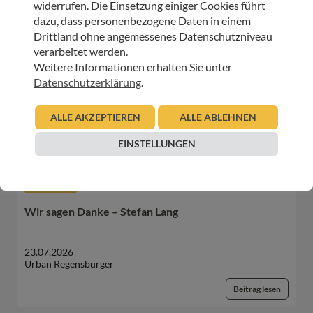
widerrufen. Die Einsetzung einiger Cookies führt
dazu, dass personenbezogene Daten in einem
JETZT ONLINE SPENDEN & LIEBEVOLLE BEGLEITUNG
Drittland ohne angemessenes Datenschutzniveau
SCHENKEN
verarbeitet werden.
Weitere Informationen erhalten Sie unter
SPENDEN
Datenschutzerklärung
.
ALLE AKZEPTIEREN
ALLE ABLEHNEN
WEITERE BEITRÄGE DIESER KATEGORIE
EINSTELLUNGEN
HOSPIZ TIROL
Wir sagen Danke – Stefan Lang
23.07.2026
Urban Regensburger
Beitrag lesen