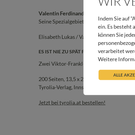
WIR 
Valentin Ferdinand Opll
, geb. 1984, ist
Indem Sie auf "A
Seine Spezialgebiete sind Suchtkrankent
ein. Es besteht
können Sie jede
Elisabeth Lukas / Valentin F. Opll
personenbezoge
verarbeitet wer
ES IST NIE ZU SPÄT FÜR EIN SINNERFÜLLT
Weitere Informa
Zwei Viktor-Frankl-Kenner im Dialog
ALLE AKZ
200 Seiten, 13,5 x 20,5 cm, gebunden
Tyrolia-Verlag, Innsbruck-Wien 2026
Jetzt bei tyrolia.at bestellen!