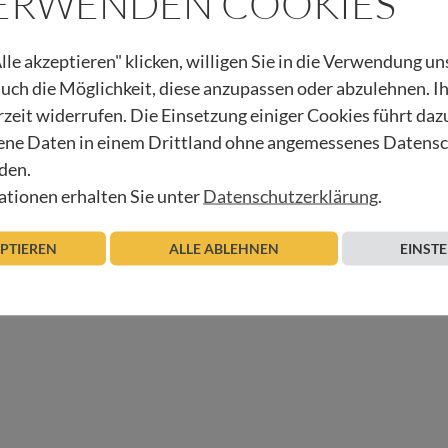
VERWENDEN COOKIES
 Pädagoge und Psychotherapeut in freier Praxis sowie am A
lle akzeptieren" klicken, willigen Sie in die Verwendung u
herapie und Familienberatung.
 auch die Möglichkeit, diese anzupassen oder abzulehnen. I
rzeit widerrufen. Die Einsetzung einiger Cookies führt daz
ne Daten in einem Drittland ohne angemessenes Datens
den.
ES LEBEN
tionen erhalten Sie unter
Datenschutzerklärung
.
EPTIEREN
ALLE ABLEHNEN
EINST