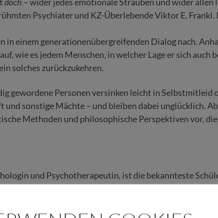
ht
doch
– wider jedes emotionale Sträuben und wider allen l
erühmten Psychiater und KZ-Überlebende Viktor E. Frankl. I
en in einem generationenübergreifenden Dialog nach. Anha
 auf, wie es jedem Menschen, in welcher Lage er sich auch b
 ein solches zurückzukehren.
dig gewordene Personen versinken leicht in Selbstmitleid 
 und sonstige Mächte – und bleiben dabei unglücklich. Ab
ische Methoden und philosophische Perspektiven vor, di
chologin und Psychotherapeutin, ist die bekannteste Schüler
18 Sprachen übersetzt wurden. Für ihre Verdienste um die
ankenguts erhielt sie zahlreiche Ehrungen. Mehr über die