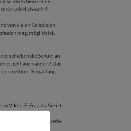
ogischen Schein – eine
st das wirklich wahr?
nd von vielen Beispielen
efinden mag, möglich ist,
oder schieben die Schuld an
er es geht auch anders! Das
e einen echten Neuanfang
in Viktor E. Frankls. Sie ist
 Weiterentwicklung und
 Autorin auf www.elisabeth-