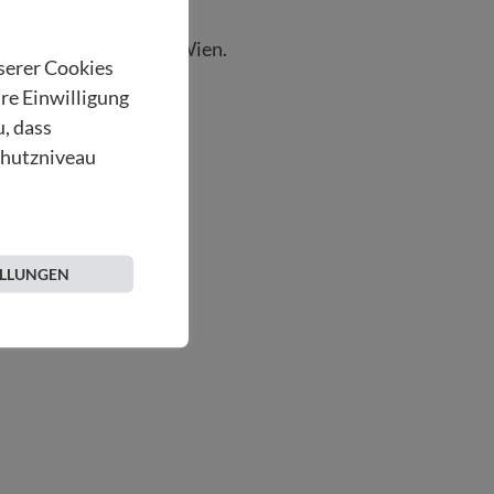
nton-Proksch-Institut Wien.
nserer Cookies
hre Einwilligung
u, dass
chutzniveau
ELLUNGEN