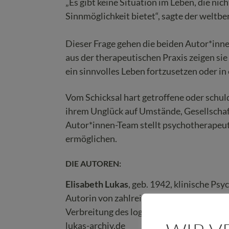
„Es gibt keine Situation im Leben, die nic
Sinnmöglichkeit bietet“, sagte der weltb
Dieser Frage gehen die beiden Autor*inn
aus der therapeutischen Praxis zeigen sie
ein sinnvolles Leben fortzusetzen oder in
Vom Schicksal hart getroffene oder schul
ihrem Unglück auf Umstände, Gesellschaft
Autor*innen-Team stellt psychotherapeut
ermöglichen.
DIE AUTOREN:
Elisabeth Lukas
, geb. 1942, klinische Psy
Autorin von zahlreichen Büchern, die in 
Verbreitung des logotherapeutischen Ged
lukas-archiv.de