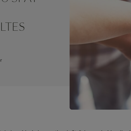
LTES
r