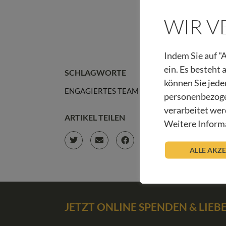
WIR 
Indem Sie auf "A
ein. Es besteht
SCHLAGWORTE
können Sie jede
ENGAGIERTES TEAM
NACHHALTIGKEIT
R
personenbezoge
verarbeitet wer
ARTIKEL TEILEN
Weitere Informa
ALLE AKZ
JETZT ONLINE SPENDEN & LIE