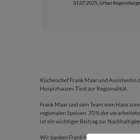
31.07.2025
,
Urban Regensburge
Küchenchef Frank Maar und Assistentin d
Hospizhauses Tirol zur Regionalität.
Frank Maar und sein Team vom Haus zum G
regionalen Speisen. 70 % der verarbeitet
ist ein wichtiger Beitrag zur Nachhaltigkei
Wir danken Frank Maar uns seinem Team f