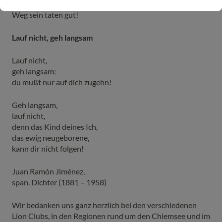
Der Austausch, die Impulse und das Miteinander auf dem
Weg sein taten gut!
Lauf nicht, geh langsam
Lauf nicht,
geh langsam:
du mußt nur auf dich zugehn!
Geh langsam,
lauf nicht,
denn das Kind deines Ich,
das ewig neugeborene,
kann dir nicht folgen!
Juan Ramón Jiménez,
span. Dichter (1881 – 1958)
Wir bedanken uns ganz herzlich bei den verschiedenen
Lion Clubs, in den Regionen rund um den Chiemsee und im