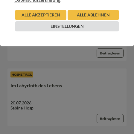
HOSPIZ TIROL
ALLE AKZEPTIEREN
ALLE ABLEHNEN
Verabschiedungsritual Kinder-Hospizteam –
Geschichten, die das Leben schreibt
EINSTELLUNGEN
21.07.2026
Sabine Hosp
Beitrag lesen
HOSPIZ TIROL
Im Labyrinth des Lebens
20.07.2026
Sabine Hosp
Beitrag lesen