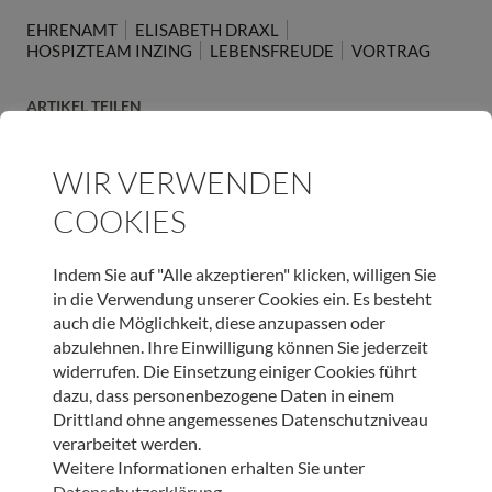
EHRENAMT
ELISABETH DRAXL
HOSPIZTEAM INZING
LEBENSFREUDE
VORTRAG
ARTIKEL TEILEN
WIR VERWENDEN
COOKIES
JETZT ONLINE SPENDEN & LIEBEVOLLE BEGLEITUNG
Indem Sie auf "Alle akzeptieren" klicken, willigen Sie
SCHENKEN
in die Verwendung unserer Cookies ein. Es besteht
auch die Möglichkeit, diese anzupassen oder
SPENDEN
abzulehnen. Ihre Einwilligung können Sie jederzeit
widerrufen. Die Einsetzung einiger Cookies führt
dazu, dass personenbezogene Daten in einem
Drittland ohne angemessenes Datenschutzniveau
verarbeitet werden.
WEITERE BEITRÄGE DIESER KATEGORIE
Weitere Informationen erhalten Sie unter
Datenschutzerklärung
.