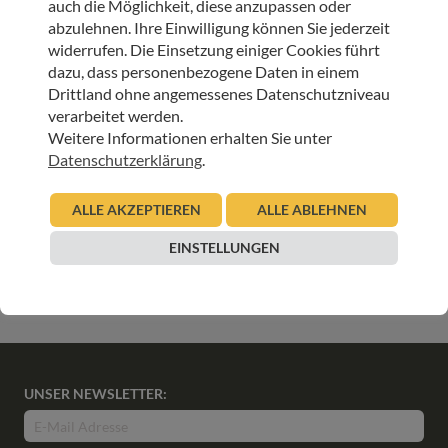
auch die Möglichkeit, diese anzupassen oder
22.06.2026
abzulehnen. Ihre Einwilligung können Sie jederzeit
Urban Regensburger
widerrufen. Die Einsetzung einiger Cookies führt
dazu, dass personenbezogene Daten in einem
Beitrag lesen
Drittland ohne angemessenes Datenschutzniveau
verarbeitet werden.
Weitere Informationen erhalten Sie unter
HOSPIZ TIROL
Datenschutzerklärung
.
Mit Herz und Regenjacke für das Ehrenamt
ALLE AKZEPTIEREN
ALLE ABLEHNEN
12.06.2026
Sigrid Woergoetter
EINSTELLUNGEN
Beitrag lesen
UNSER NEWSLETTER: