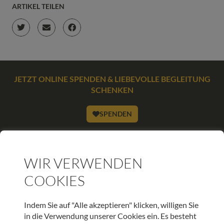
ARTIKEL TEILEN
JETZT ONLINE SPENDEN & LIEBEVOLLE BEGLEITUNG
SCHENKEN
SPENDEN
WIR VERWENDEN
WEITERE BEITRÄGE DIESER KATEGORIE
COOKIES
HOSPIZ TIROL
Indem Sie auf "Alle akzeptieren" klicken, willigen Sie
Hospiz Newsletter – Palliativambulanz
in die Verwendung unserer Cookies ein. Es besteht