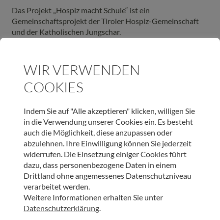
Das Projekt „Hospiz macht Schule“ ist ein
Gemeinschaftsprojekt der Tiroler Hospiz-Gemeinschaft
und der Katholischen Jungschar.
ReferentInnenteam: Ehrenamtliche
HospizmitarbeiterInnen gemeinsam mit
WIR VERWENDEN
JugendleiterInnen oder PädagogInnen
COOKIES
Die genauen Projektinhalte und
Rahmenbedingungen werden von den zuständigen
Indem Sie auf "Alle akzeptieren" klicken, willigen Sie
LehrerInnen und dem ReferentInnenteam
in die Verwendung unserer Cookies ein. Es besteht
gemeinsam abgesprochen.
auch die Möglichkeit, diese anzupassen oder
abzulehnen. Ihre Einwilligung können Sie jederzeit
Mindestens:
widerrufen. Die Einsetzung einiger Cookies führt
dazu, dass personenbezogene Daten in einem
Drittland ohne angemessenes Datenschutzniveau
3×2 Unterrichtseinheiten innerhalb eines Semesters, max.
verarbeitet werden.
7×2 UE
Weitere Informationen erhalten Sie unter
Datenschutzerklärung
.
Das Projekt ist kostenlos.