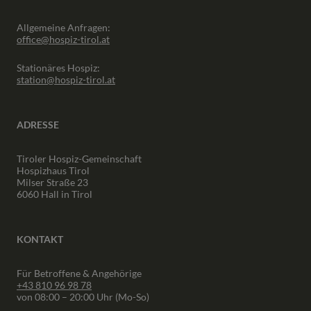
Allgemeine Anfragen:
office@hospiz-tirol.at
Stationäres Hospiz:
station@hospiz-tirol.at
ADRESSE
Tiroler Hospiz-Gemeinschaft
Hospizhaus Tirol
Milser Straße 23
6060 Hall in Tirol
KONTAKT
Für Betroffene & Angehörige
+43 810 96 98 78
von 08:00 – 20:00 Uhr (Mo-So)