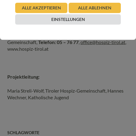
ALLE AKZEPTIEREN
ALLE ABLEHNEN
EINSTELLUNGEN
Kontakt und Information
:
Susanne Jäger, Bildungsreferat Tiroler Hospiz-
Gemeinschaft,
Telefon: 05 – 76 77
,
office@hospiz-tirol.at
,
www.hospiz-tirol.at
Projektleitung
:
Maria Streli-Wolf, Tiroler Hospiz-Gemeinschaft, Hannes
Wechner, Katholische Jugend
SCHLAGWORTE