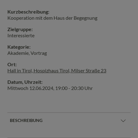
Kurzbeschreibung:
Kooperation mit dem Haus der Begegnung
Zielgruppe:
Interessierte
Kategorie:
Akademie, Vortrag
Ort:
Hall in Tirol, Hospizhaus Tirol, Milser Straße 23
Datum, Uhrzeit:
Mittwoch 12.06.2024
,
19:00 - 20:30 Uhr
BESCHREIBUNG
Scham ist eine schmerzhafte, oft übersehene Emotion,
die in jeder Begegnung, in jeder Arbeit mit Menschen