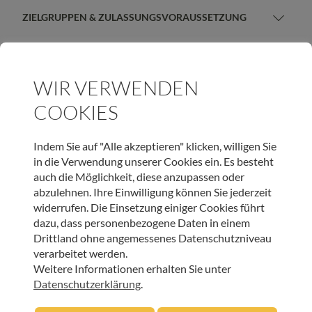
akut werden kann, etwa wenn sie sich für ihre Herkunft,
ZIELGRUPPEN & ZULASSUNGSVORAUSSETZUNG
Armut oder Hilfsbedürftigkeit schämen. Unerkannte
alle Interessierten
Schamgefühle können z. B. zu Kontaktabbruch,
Depression oder Suchtverhalten führen – oder in
REFERENT*INNEN
Zynismus, Trotz oder Aggression umschlagen. Daher ist
WIR VERWENDEN
es für alle, die mit Menschen arbeiten, wichtig, Scham zu
Stephan Marks, Sozialwissenschaftler, Supervisor und
erkennen und konstruktiv mit ihr umgehen zu können.
COOKIES
Sachbuchautor
Denn sie ist zwar schmerzhaft, hat aber auch positive
TEILNAHMEBETRAG
Aufgaben: Scham ist, nach Leon Wurmser, die Hüterin
Indem Sie auf "Alle akzeptieren" klicken, willigen Sie
der Menschenwürde. Im Vortrag werden in kompakter
8 Euro
in die Verwendung unserer Cookies ein. Es besteht
Form die grundlegenden Informationen über Scham
auch die Möglichkeit, diese anzupassen oder
vermittelt.
INFORMATIONEN ZUR ANMELDUNG
abzulehnen. Ihre Einwilligung können Sie jederzeit
widerrufen. Die Einsetzung einiger Cookies führt
Keine Anmeldung erforderlich!
dazu, dass personenbezogene Daten in einem
Drittland ohne angemessenes Datenschutzniveau
verarbeitet werden.
Weitere Informationen erhalten Sie unter
Datenschutzerklärung
.
UNSER NEWSLETTER: