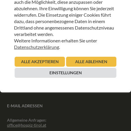
auch die Möglichkeit, diese anzupassen oder
ANMELDEN
abzulehnen. Ihre Einwilligung können Sie jederzeit
widerrufen. Die Einsetzung einiger Cookies führt
dazu, dass personenbezogene Daten in einem
Drittland ohne angemessenes Datenschutzniveau
verarbeitet werden.
Weitere Informationen erhalten Sie unter
INFORMATIONEN
Datenschutzerklärung
.
Downloads
ALLE AKZEPTIEREN
ALLE ABLEHNEN
Interner Bereich
Presse
EINSTELLUNGEN
Partner
Newsletter Archiv
E-MAIL ADRESSEN
Allgemeine Anfragen:
office@hospiz-tirol.at