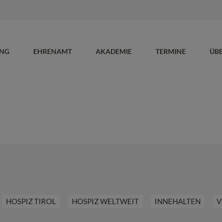
UNG
EHRENAMT
AKADEMIE
TERMINE
ÜB
HOSPIZ TIROL
HOSPIZ WELTWEIT
INNEHALTEN
V