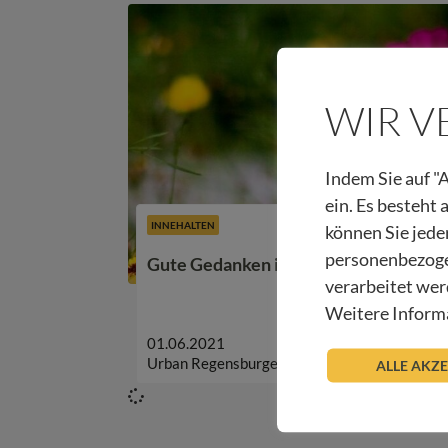
WIR 
Indem Sie auf "A
ein. Es besteht
INNEHALTEN
können Sie jede
personenbezoge
Gute Gedanken in unruhigen Zeiten – 
verarbeitet wer
Weitere Informa
01.06.2021
Urban Regensburger
ALLE AKZ