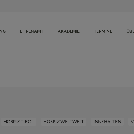
UNG
EHRENAMT
AKADEMIE
TERMINE
ÜB
HOSPIZ TIROL
HOSPIZ WELTWEIT
INNEHALTEN
V