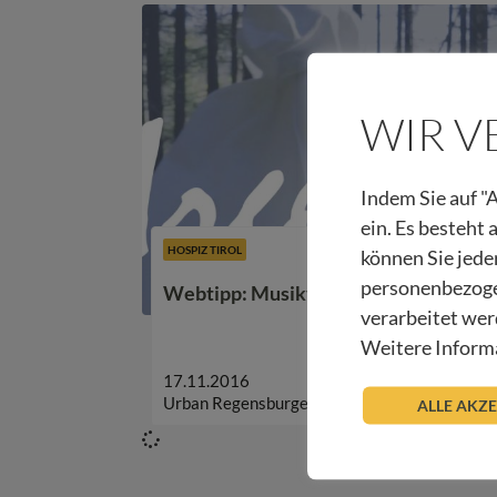
WIR 
Indem Sie auf "A
ein. Es besteht
HOSPIZ TIROL
können Sie jede
personenbezoge
Webtipp: Musikvideo „Irgendwo“
verarbeitet wer
Weitere Informa
17.11.2016
Urban Regensburger
ALLE AKZ