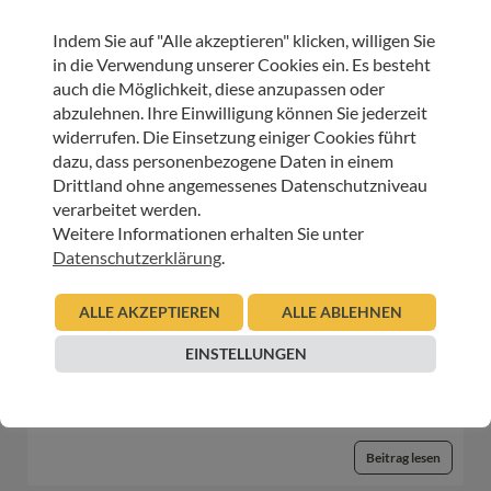
HOSPIZ WELTWEIT
Indem Sie auf "Alle akzeptieren" klicken, willigen Sie
Sterbeverfügung und Assistierter Suizid: Die
in die Verwendung unserer Cookies ein. Es besteht
Perspektive von HOSPIZ ÖSTERREICH und der
auch die Möglichkeit, diese anzupassen oder
Österreichischen Palliativgesellschaft (OPG)
abzulehnen. Ihre Einwilligung können Sie jederzeit
widerrufen. Die Einsetzung einiger Cookies führt
05.11.2025
Urban Regensburger
dazu, dass personenbezogene Daten in einem
Drittland ohne angemessenes Datenschutzniveau
Beitrag lesen
verarbeitet werden.
Weitere Informationen erhalten Sie unter
Datenschutzerklärung
.
HOSPIZ WELTWEIT
European Palliative Care Day: 15. Juni 2023
ALLE AKZEPTIEREN
ALLE ABLEHNEN
EINSTELLUNGEN
15.05.2023
Urban Regensburger
Beitrag lesen