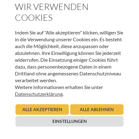
WIR VERWENDEN
COOKIES
WEITERE BEITRÄGE DIESER KATEGORIE
Indem Sie auf "Alle akzeptieren" klicken, willigen Sie
in die Verwendung unserer Cookies ein. Es besteht
HOSPIZ WELTWEIT
auch die Möglichkeit, diese anzupassen oder
abzulehnen. Ihre Einwilligung können Sie jederzeit
Sterbeverfügung und Assistierter Suizid: Die
widerrufen. Die Einsetzung einiger Cookies führt
Perspektive von HOSPIZ ÖSTERREICH und der
dazu, dass personenbezogene Daten in einem
Österreichischen Palliativgesellschaft (OPG)
Drittland ohne angemessenes Datenschutzniveau
verarbeitet werden.
05.11.2025
Urban Regensburger
Weitere Informationen erhalten Sie unter
Datenschutzerklärung
.
Beitrag lesen
ALLE AKZEPTIEREN
ALLE ABLEHNEN
HOSPIZ WELTWEIT
EINSTELLUNGEN
European Palliative Care Day: 15. Juni 2023