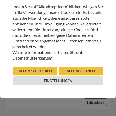
Sterbeverfügung und Assistierter Suizid: Die
Indem Sie auf "Alle akzeptieren" klicken, willigen Sie
Perspektive von HOSPIZ ÖSTERREICH und der
in die Verwendung unserer Cookies ein. Es besteht
Österreichischen Palliativgesellschaft (OPG)
auch die Möglichkeit, diese anzupassen oder
abzulehnen. Ihre Einwilligung können Sie jederzeit
05.11.2025
widerrufen. Die Einsetzung einiger Cookies führt
Urban Regensburger
dazu, dass personenbezogene Daten in einem
Beitrag lesen
Drittland ohne angemessenes Datenschutzniveau
verarbeitet werden.
Weitere Informationen erhalten Sie unter
Datenschutzerklärung
.
HOSPIZ WELTWEIT
European Palliative Care Day: 15. Juni 2023
ALLE AKZEPTIEREN
ALLE ABLEHNEN
EINSTELLUNGEN
15.05.2023
Urban Regensburger
Beitrag lesen