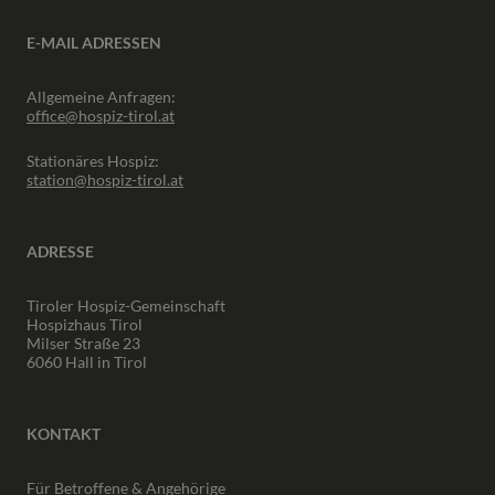
E-MAIL ADRESSEN
Allgemeine Anfragen:
office@hospiz-tirol.at
Stationäres Hospiz:
station@hospiz-tirol.at
ADRESSE
Tiroler Hospiz-Gemeinschaft
Hospizhaus Tirol
Milser Straße 23
6060 Hall in Tirol
KONTAKT
Für Betroffene & Angehörige