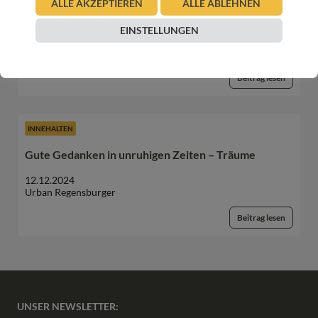
ALLE AKZEPTIEREN
ALLE ABLEHNEN
Freundschaft, Vergebung und Verbundenheit
EINSTELLUNGEN
02.01.2026
Christian Sint
Beitrag lesen
INNEHALTEN
Gute Gedanken in unruhigen Zeiten – Träume
12.12.2024
Urban Regensburger
Beitrag lesen
UNSER NEWSLETTER: