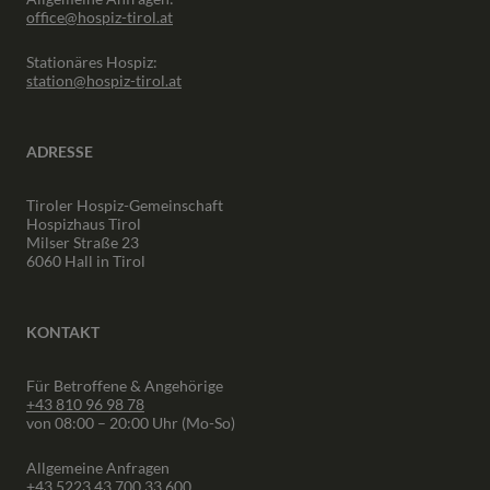
office@hospiz-tirol.at
Stationäres Hospiz:
station@hospiz-tirol.at
ADRESSE
Tiroler Hospiz-Gemeinschaft
Hospizhaus Tirol
Milser Straße 23
6060 Hall in Tirol
KONTAKT
Für Betroffene & Angehörige
+43 810 96 98 78
von 08:00 – 20:00 Uhr (Mo-So)
Allgemeine Anfragen
+43 5223 43 700 33 600