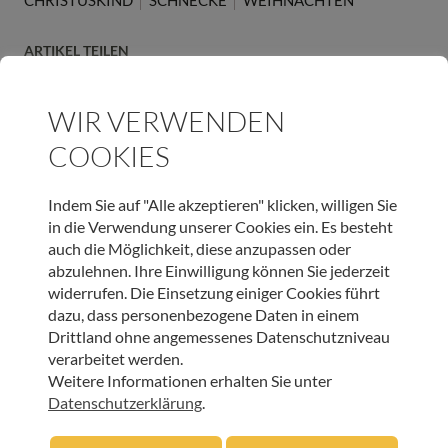
CHRISTUSKIND
SCHNECKE
WEIHNACHTEN
ARTIKEL TEILEN
WIR VERWENDEN
COOKIES
JETZT ONLINE SPENDEN & LIEBEVOLLE BEGLEITUNG
Indem Sie auf "Alle akzeptieren" klicken, willigen Sie
SCHENKEN
in die Verwendung unserer Cookies ein. Es besteht
auch die Möglichkeit, diese anzupassen oder
SPENDEN
abzulehnen. Ihre Einwilligung können Sie jederzeit
widerrufen. Die Einsetzung einiger Cookies führt
dazu, dass personenbezogene Daten in einem
Drittland ohne angemessenes Datenschutzniveau
verarbeitet werden.
WEITERE BEITRÄGE DIESER KATEGORIE
Weitere Informationen erhalten Sie unter
Datenschutzerklärung
.
BEGEGNUNGEN IM HOSPIZ
,
HOSPIZ TIROL
,
INNEHALTEN