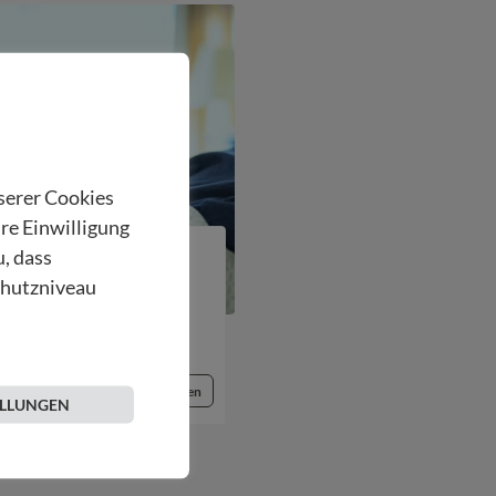
nserer Cookies
hre Einwilligung
u, dass
chutzniveau
Beitrag lesen
ELLUNGEN