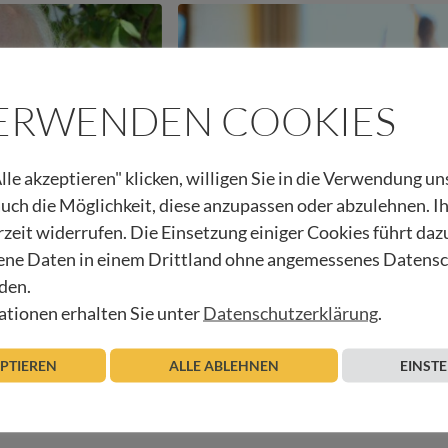
VERWENDEN COOKIES
lle akzeptieren" klicken, willigen Sie in die Verwendung u
 auch die Möglichkeit, diese anzupassen oder abzulehnen. I
BEGEGNUNGEN IM HOSPIZ
rzeit widerrufen. Die Einsetzung einiger Cookies führt daz
ne Daten in einem Drittland ohne angemessenes Datens
erber
Über die Hilfe von oben
den.
tionen erhalten Sie unter
Datenschutzerklärung
.
03.11.2022
Beitrag lesen
Michael Kerber
EPTIEREN
ALLE ABLEHNEN
EINST