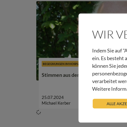
WIR 
Indem Sie auf "A
ein. Es besteht
BEGEGNUNGEN IM HOSPIZ
können Sie jede
personenbezoge
Stimmen aus dem Hospiz – Michael K
verarbeitet wer
Weitere Informa
25.07.2024
Michael Kerber
ALLE AKZ