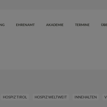
UNG
EHRENAMT
AKADEMIE
TERMINE
ÜB
HOSPIZ TIROL
HOSPIZ WELTWEIT
INNEHALTEN
V