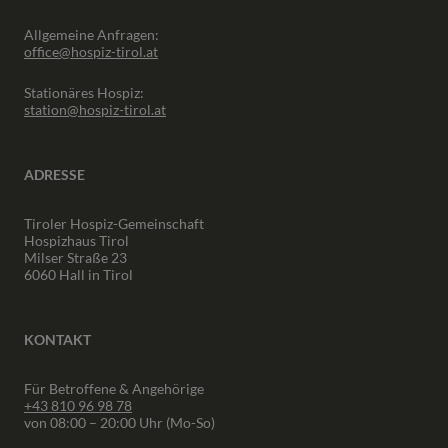
Allgemeine Anfragen:
office@hospiz-tirol.at
Stationäres Hospiz:
station@hospiz-tirol.at
ADRESSE
Tiroler Hospiz-Gemeinschaft
Hospizhaus Tirol
Milser Straße 23
6060 Hall in Tirol
KONTAKT
Für Betroffene & Angehörige
+43 810 96 98 78
von 08:00 – 20:00 Uhr (Mo-So)